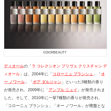
©DIORBEAUTY
ディオール
の「
ラ コレクシオン プリヴェ クリスチャン デ
ィオール
」は、2004年に「
コローニュ ブランシュ
」「
オ
ー ノワール
」「
ボア ダルジャン
」といった3種類の香り
が発売され、2009年に「
アンブル ニュイ
」が発売されま
した。そして、2010年に一挙7種類の香りが発売され、
「コローニュ ブランシュ」「オー ノワール」が廃盤とな