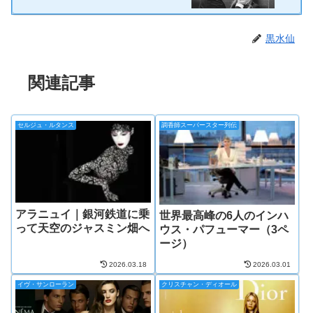
黒水仙
関連記事
セルジュ・ルタンス
調香師スーパースター列伝
アラニュイ｜銀河鉄道に乗
世界最高峰の6人のインハ
って天空のジャスミン畑へ
ウス・パフューマー（3ペ
ージ）
2026.03.18
2026.03.01
イヴ・サンローラン
クリスチャン・ディオール