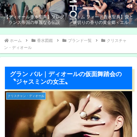
【ディオール香水聖典】フレグ
【トム フォード香水聖典】愛と
ランス帝国の華麗なる伝説
裏切りの香りの黄金郷＜エルド
ラド＞
ホーム
香水図鑑
ブランド一覧
クリスチャ
ン・ディオール
グラン バル｜ディオールの仮面舞踏会の
〝ジャスミンの女王〟
クリスチャン・ディオール