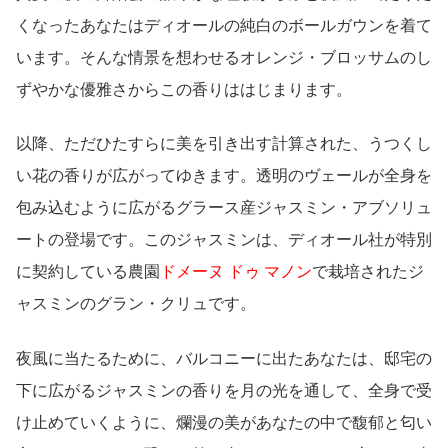
くなったあなたはディオールの純白のボールガウンを着て
います。そんな情景を想わせるオレンジ・ブロッサムのし
ずやかな優雅さからこの香りははじまります。
以降、ただひたすらに美を引き出す計算された、うつくし
い花の香りが広がってゆきます。透明のヴェールが全身を
包み込むように広がるグラース産ジャスミン・アブソリュ
ートの登場です。このジャスミンは、ディオール社が特別
に契約している農園
ドメーヌ ドゥ マノン
で栽培されたジ
ャスミンのグラン・クリュです。
夜風に当たるために、バルコニーに出たあなたは、邸宅の
下に広がるジャスミンの香りを月の光を通して、全身で受
け止めていくように、爛漫の美があなたの中で馥郁と匂い