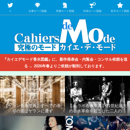
【映画/音楽の中のファッション＆香水】を徹底的に分析するファッション＆ア
パレル業界人のための学習サイト
Ｘ
女優モード図鑑
男優モード図鑑
邦画モード図鑑
歌手モード図鑑
『カイエデモード香水図鑑』に、新作発表会・内覧会・コンサル依頼を送
る ← 2026年春よりご依頼が殺到しております。
【ゲラン香水聖典】すべての香
【ル ラボ香水聖典】21世紀最大
りの道はゲランに通ず
の香水革命を起こした二人の男
たち