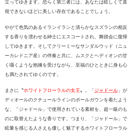
立ってゆきます。恐らく第三者には、あなたは眩しくて直
視できないほどに美しい存在であることでしょう。
やがて色気のあるイランイランと清らかなスズランの相反
する香りを漂わせる紳士にエスコートされ、舞踏会に復帰
してゆきます。そしてクリーミーなサンダルウッド（ニュ
ーカレドニア産）の伴奏と共に、ムスクとヘディオンの甘
く囁くような抱擁を受けながら、至福のひとときに身も心
も満たされてゆくのです。
まさに〝
ホワイトフローラルの女王
〟。「
ジャドール
」が
ディオールのクチュールラインのボールガウンを着たよう
な、「ジャドール」で使用されている素材を、超一級のも
のに取替えたような香りです。つまり、「ジャドール」で
眩暈を感じる人さえも優しく魅了するホワイトフローラル