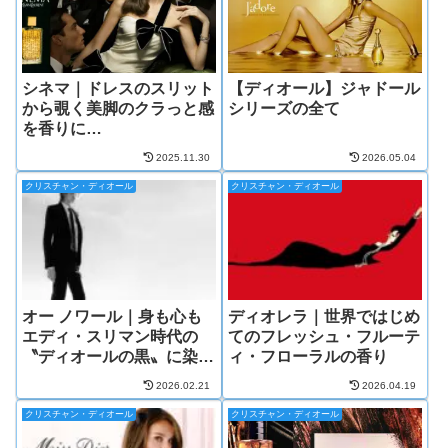
シネマ｜ドレスのスリット
【ディオール】ジャドール
から覗く美脚のクラっと感
シリーズの全て
を香りに…
2025.11.30
2026.05.04
クリスチャン・ディオール
クリスチャン・ディオール
オー ノワール｜身も心も
ディオレラ｜世界ではじめ
エディ・スリマン時代の
てのフレッシュ・フルーテ
〝ディオールの黒〟に染ま
ィ・フローラルの香り
る。
2026.02.21
2026.04.19
クリスチャン・ディオール
クリスチャン・ディオール