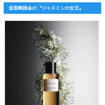
仮面舞踏会の〝ジャスミンの女王〟