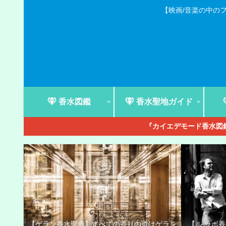
【映画/音楽の中の
香水図鑑
香水聖地ガイド
『カイエデモード香水図鑑
【ゲラン香水聖典】すべての香りの道はゲラン
【ル ラボ