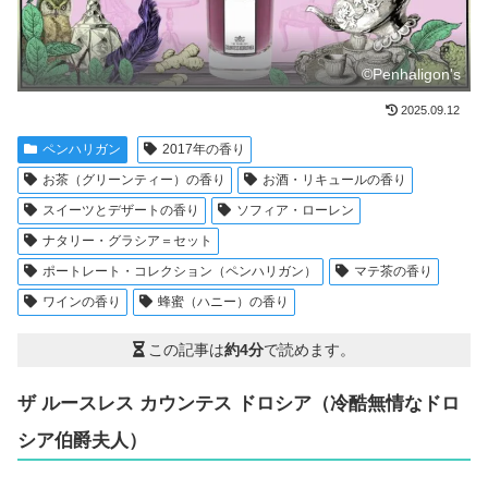
©Penhaligon's
2025.09.12
ペンハリガン
2017年の香り
お茶（グリーンティー）の香り
お酒・リキュールの香り
スイーツとデザートの香り
ソフィア・ローレン
ナタリー・グラシア＝セット
ポートレート・コレクション（ペンハリガン）
マテ茶の香り
ワインの香り
蜂蜜（ハニー）の香り
この記事は
約4分
で読めます。
ザ ルースレス カウンテス ドロシア（冷酷無情なドロ
シア伯爵夫人）