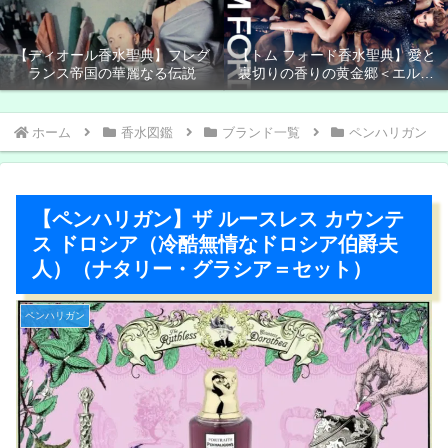
【ディオール香水聖典】フレグ
【トム フォード香水聖典】愛と
ランス帝国の華麗なる伝説
裏切りの香りの黄金郷＜エルド
ラド＞
ホーム
香水図鑑
ブランド一覧
ペンハリガン
【ペンハリガン】ザ ルースレス カウンテ
ス ドロシア（冷酷無情なドロシア伯爵夫
人）（ナタリー・グラシア＝セット）
ペンハリガン