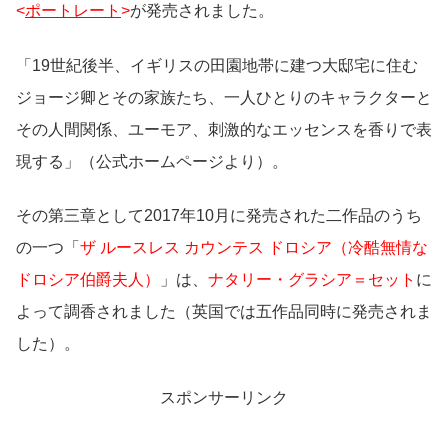
<
ポートレート
>
が発売されました。
「19世紀後半、イギリスの田園地帯に建つ大邸宅に住む
ジョージ卿とその家族たち、一人ひとりのキャラクターと
その人間関係、ユーモア、刺激的なエッセンスを香りで表
現する」（公式ホームページより）。
その第三章として2017年10月に発売された二作品のうち
の一つ「
ザ ルースレス カウンテス ドロシア（冷酷無情な
ドロシア伯爵夫人）
」は、
ナタリー・グラシア＝セット
に
よって調香されました（英国では五作品同時に発売されま
した）。
スポンサーリンク