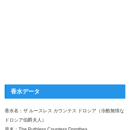
香水データ
香水名：ザ ルースレス カウンテス ドロシア（冷酷無情な
ドロシア伯爵夫人）
原名：The Ruthless Countess Dorothea