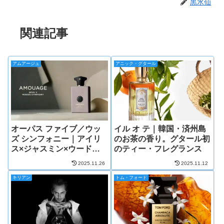
黒水仙
関連記事
アムアージュ
アニック・グタール
オーパス ファイブ／ウッ
イル オ テ｜韓国・済州島
ズ シンフォニー｜アイリ
のお茶の香り。グタール初
ス×ジャスミン×ウードの
のティー・フレグランス
サイバースペースの香り
2025.11.26
2025.11.12
キリアン
トム・フォード