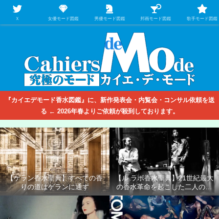
【映画/音楽の中のファッション＆香水】を徹底的に分析するファッション＆ア
パレル業界人のための学習サイト
Ｘ
女優モード図鑑
男優モード図鑑
邦画モード図鑑
歌手モード図鑑
『カイエデモード香水図鑑』に、新作発表会・内覧会・コンサル依頼を送
る ← 2026年春よりご依頼が殺到しております。
【ゲラン香水聖典】すべての香
【ル ラボ香水聖典】21世紀最大
りの道はゲランに通ず
の香水革命を起こした二人の男
たち