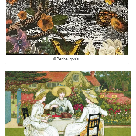
©Penhaligon’s