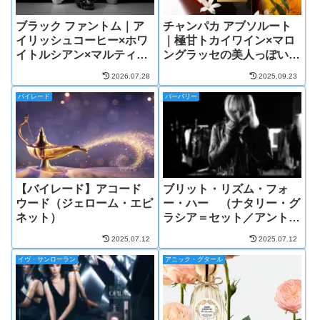
ブラック ファントム｜ア
チャンパカ アブソルート
イリッシュコーヒー×ホワ
｜極甘トカイワイン×マロ
イトルシアン×マルティニ
ングラッセの美人っぽい香
ーク島ラムの香り
り
2026.07.28
2025.09.23
バイレード
バーバリー
【バイレード】アコード
ブリット・リズム・フォ
ウード（ジェローム・エピ
ー・ハー （ナタリー・グ
ネット）
ラシア＝セット／アントワ
ーヌ・メゾンデュー）
2025.07.12
2025.07.12
イヴ・サンローラン
アニック・グタール