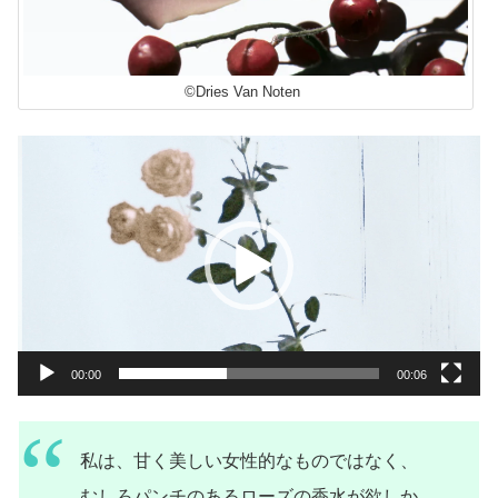
©Dries Van Noten
動
画
プ
レ
ー
ヤ
ー
00:00
00:06
私は、甘く美しい女性的なものではなく、
むしろパンチのあるローズの香水が欲しか