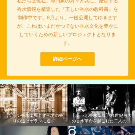
私たちは現在、専門家の方々と共に、錯綜する
香水情報を精査した『正しい香水の教科書』を
制作中です。8月より、一般公開してゆきます
が、これはいまだかつてない香水文化を豊かに
していくための新しいプロジェクトとなりま
す。
詳細ページへ
【ゲラン香水聖典】すべての香
【ル ラボ香水聖典】21世紀最大
りの道はゲランに通ず
の香水革命を起こした二人の男
たち