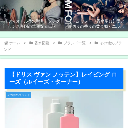
【ディオール香水聖典】フレグ
【トム フォード香水聖典】愛と
ランス帝国の華麗なる伝説
裏切りの香りの黄金郷＜エルド
ラド＞
ホーム
香水図鑑
ブランド一覧
その他のブラ
ンド
【ドリス ヴァン ノッテン】レイビング ロ
ーズ（ルイーズ・ターナー）
その他のブランド