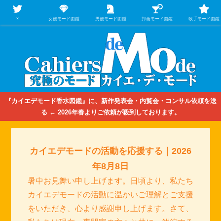
【映画/音楽の中のファッション＆香水】を徹底的に分析するファッション＆ア
パレル業界人のための学習サイト
Ｘ
女優モード図鑑
男優モード図鑑
邦画モード図鑑
歌手モード図鑑
『カイエデモード香水図鑑』に、新作発表会・内覧会・コンサル依頼を送
る ← 2026年春よりご依頼が殺到しております。
カイエデモードの活動を応援する｜2026
年8月8日
暑中お見舞い申し上げます。日頃より、私たち
カイエデモードの活動に温かいご理解とご支援
をいただき、心より感謝申し上げます。さて、