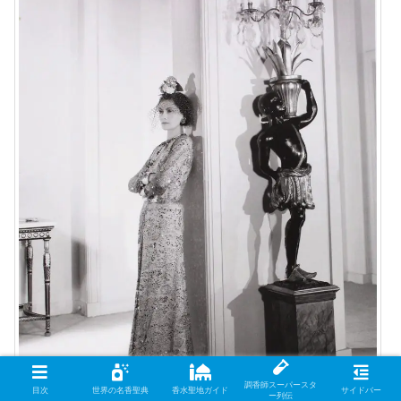
調香師スーパースタ
目次
世界の名香聖典
香水聖地ガイド
サイドバー
ー列伝