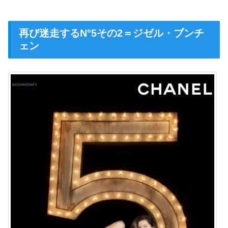
再び迷走するN°5その2＝ジゼル・ブンチ
ェン