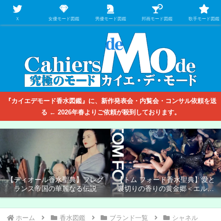
【映画/音楽の中のファッション＆香水】を徹底的に分析するファッション＆ア
パレル業界人のための学習サイト
Ｘ
女優モード図鑑
男優モード図鑑
邦画モード図鑑
歌手モード図鑑
『カイエデモード香水図鑑』に、新作発表会・内覧会・コンサル依頼を送
る ← 2026年春よりご依頼が殺到しております。
【ゲラン香水聖典】すべての香
【ル ラボ香水聖典】21世紀最大
りの道はゲランに通ず
の香水革命を起こした二人の男
たち
【ディオール香水聖典】フレグ
【トム フォード香水聖典】愛と
ランス帝国の華麗なる伝説
裏切りの香りの黄金郷＜エルド
ラド＞
ホーム
香水図鑑
ブランド一覧
シャネル