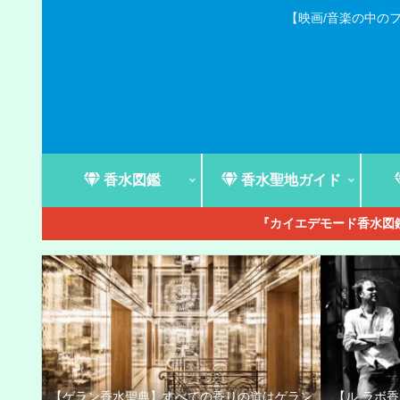
【映画/音楽の中の
香水図鑑
香水聖地ガイド
『カイエデモード香水図鑑
【ゲラン香水聖典】すべての香りの道はゲラン
【ル ラボ