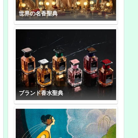
世界の名香聖典
ブランド香水聖典