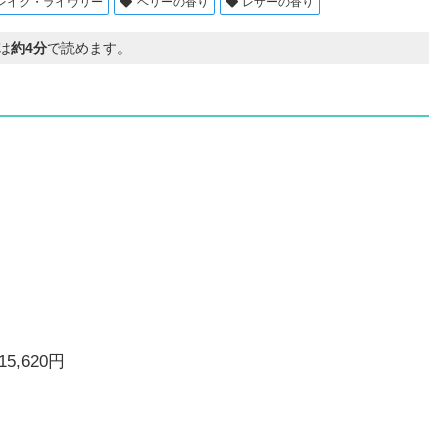
レイク・ライヴリー
ベリーの香り
レザーの香り
は
約4分
で読めます。
5,620円