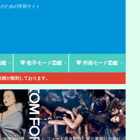
人のための学習サイト
図鑑
歌手モード図鑑
邦画モード図鑑
ご依頼が殺到しております。
ンス帝国の華
【トム フォード香水聖典】愛と裏切りの香り