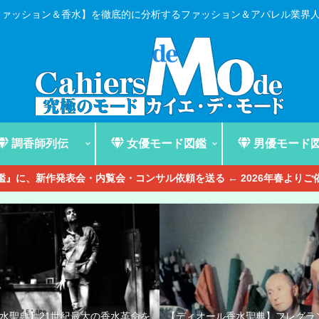
ファッション＆香水】を徹底的に分析するファッション＆アパレル業界
調香師列伝
女優モード図鑑
男優モード
』に、新作発表会・内覧会・コンサル依頼を送る ← 2026年春より
香水聖典】21世紀最大の香水革命を
【ディオール香水聖典】フレグラ