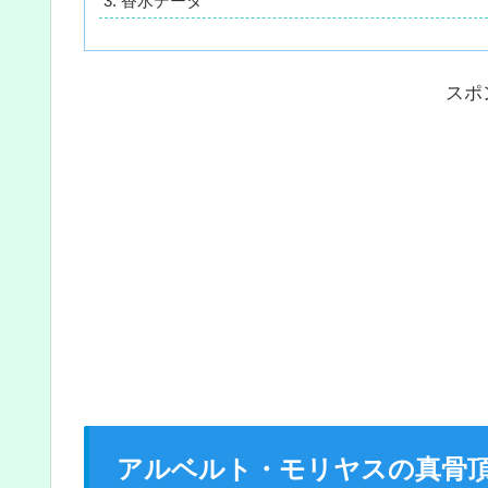
香水データ
スポ
アルベルト・モリヤスの真骨