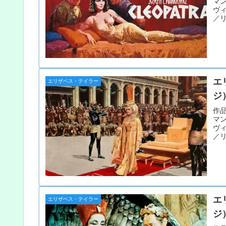
マ
ヴ
／リ
エ
エリザベス・テイラー
ジ
作品
マ
ヴ
／リ
エ
エリザベス・テイラー
ジ