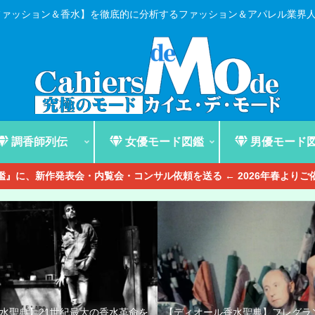
ファッション＆香水】を徹底的に分析するファッション＆アパレル業界
調香師列伝
女優モード図鑑
男優モード
』に、新作発表会・内覧会・コンサル依頼を送る ← 2026年春より
香水聖典】21世紀最大の香水革命を
【ディオール香水聖典】フレグラ