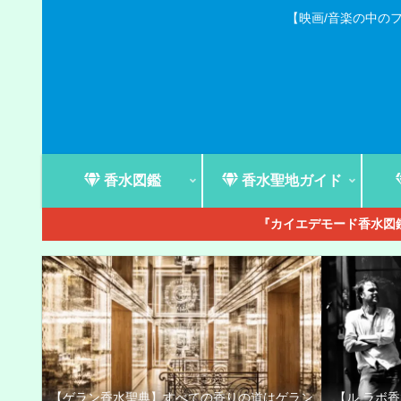
【映画/音楽の中の
香水図鑑
香水聖地ガイド
『カイエデモード香水図鑑
【ゲラン香水聖典】すべての香りの道はゲラン
【ル ラボ