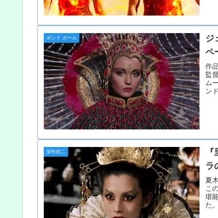
ジ
ボンド ガール
ペ
作品
監
ム
ンド
『
深作欣二
ラ
夏
こ
堪
た