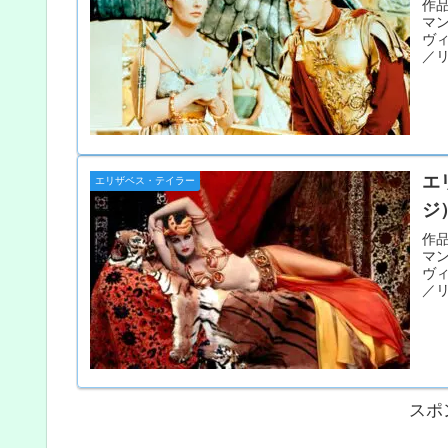
作品
マ
ヴ
／リ
エ
エリザベス・テイラー
ジ
作品
マ
ヴ
／リ
スポ