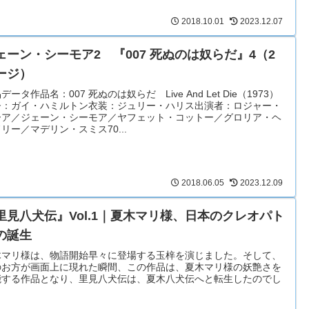
2018.10.01
2023.12.07
ェーン・シーモア2 『007 死ぬのは奴らだ』4（2
ージ）
データ作品名：007 死ぬのは奴らだ Live And Let Die（1973）
督：ガイ・ハミルトン衣装：ジュリー・ハリス出演者：ロジャー・
ーア／ジェーン・シーモア／ヤフェット・コットー／グロリア・ヘ
リー／マデリン・スミス70...
2018.06.05
2023.12.09
里見八犬伝』Vol.1｜夏木マリ様、日本のクレオパト
の誕生
木マリ様は、物語開始早々に登場する玉梓を演じました。そして、
のお方が画面上に現れた瞬間、この作品は、夏木マリ様の妖艶さを
能する作品となり、里見八犬伝は、夏木八犬伝へと転生したのでし
。