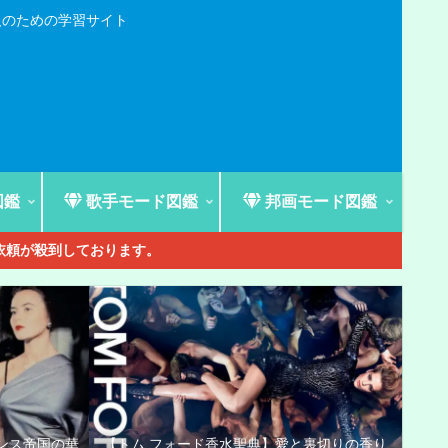
人のための学習サイト
図鑑
歌手モード図鑑
邦画モード図鑑
ご依頼が殺到しております。
ンス帝国の華
【トム フォード香水聖典】愛と裏切りの香り