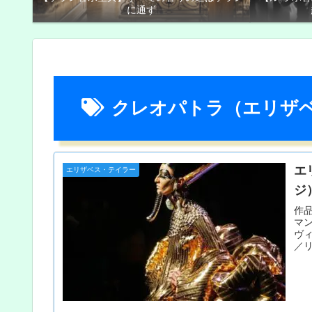
に通ず
クレオパトラ（エリザ
エ
エリザベス・テイラー
ジ
作品
マ
ヴ
／リ