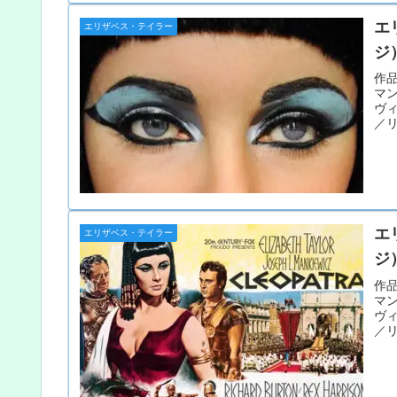
エ
エリザベス・テイラー
ジ
作品
マ
ヴ
／リ
エ
エリザベス・テイラー
ジ
作品
マ
ヴ
／リ