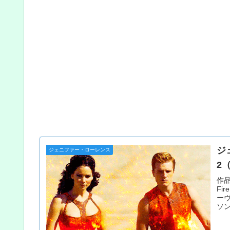
ジ
ジェニファー・ローレンス
2
作品
Fi
ー
ソン