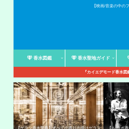
【映画/音楽の中の
香水図鑑
香水聖地ガイド
『カイエデモード香水図鑑
【ゲラン香水聖典】すべての香りの道はゲラン
【ル ラボ