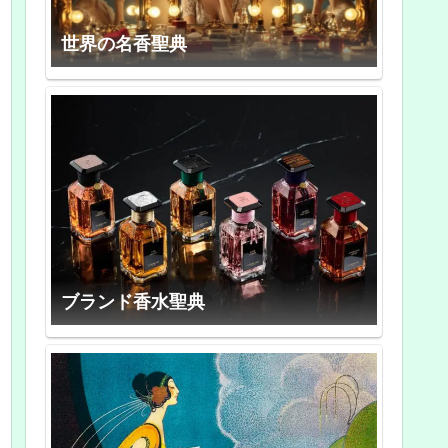
世界の名香聖典
ブランド香水聖典