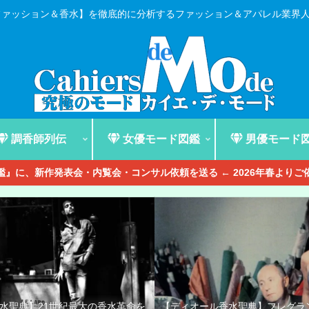
ファッション＆香水】を徹底的に分析するファッション＆アパレル業界
調香師列伝
女優モード図鑑
男優モード
』に、新作発表会・内覧会・コンサル依頼を送る ← 2026年春より
香水聖典】21世紀最大の香水革命を
【ディオール香水聖典】フレグラ