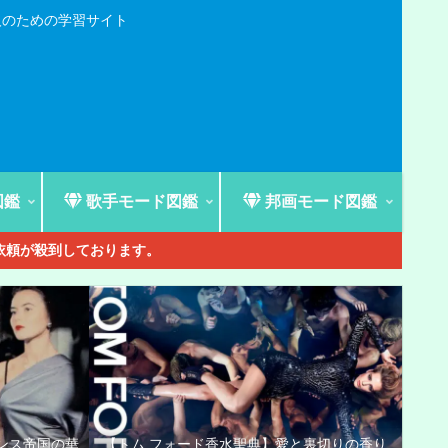
人のための学習サイト
図鑑
歌手モード図鑑
邦画モード図鑑
ご依頼が殺到しております。
ンス帝国の華
【トム フォード香水聖典】愛と裏切りの香り