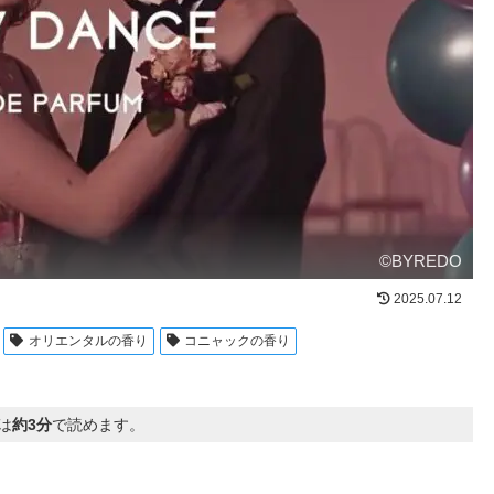
©BYREDO
2025.07.12
オリエンタルの香り
コニャックの香り
は
約3分
で読めます。