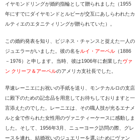
イヤモンドリングが婚約指輪として贈られました（1955
年にすでにダイヤモンドとルビーが交互にあしらわれたカ
ルティエのエタニティリングが贈られていた）。
この婚約発表を知り、ビジネス・チャンスと捉えた一人の
ジュエラーがいました。彼の名を
ルイ・アーペル
（1886
－1976）と申します。当時、彼は1906年に創業した
ヴァ
ン クリーフ＆アーペル
のアメリカ支社長でした。
早速レーニエにお祝いの手紙を送り、モンテカルロの支店
に殿下のための記念品を用意してお待ちしておりますと一
言添えたのでした。レーニエは、その職人技が光るエナメ
ルと金で作られた女性用のヴァニティーケースに感動しま
した。そして、1956年3月、ニューヨーク訪問の際、グレ
ースを連れ、結婚祝いのジュエリーを選ぶためにヴァン