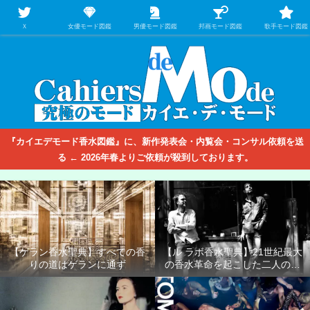
【映画/音楽の中のファッション＆香水】を徹底的に分析するファッション＆ア
パレル業界人のための学習サイト
Ｘ
女優モード図鑑
男優モード図鑑
邦画モード図鑑
歌手モード図鑑
『カイエデモード香水図鑑』に、新作発表会・内覧会・コンサル依頼を送
る ← 2026年春よりご依頼が殺到しております。
【ゲラン香水聖典】すべての香
【ル ラボ香水聖典】21世紀最大
りの道はゲランに通ず
の香水革命を起こした二人の男
たち