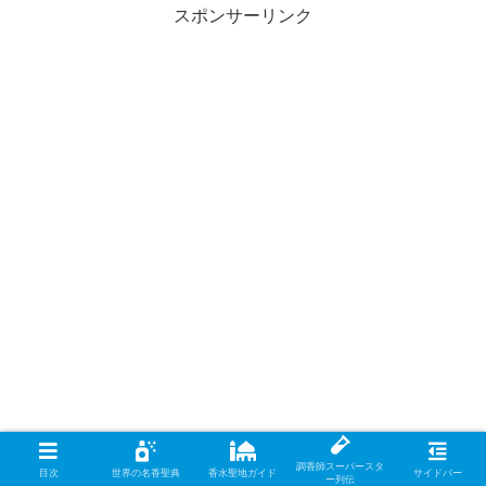
スポンサーリンク
調香師スーパースタ
目次
世界の名香聖典
香水聖地ガイド
サイドバー
ー列伝