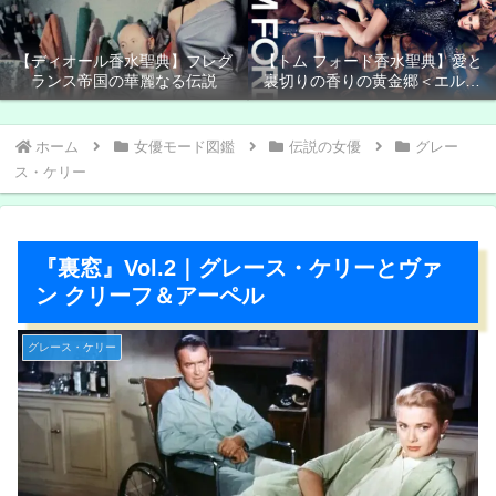
【ディオール香水聖典】フレグ
【トム フォード香水聖典】愛と
ランス帝国の華麗なる伝説
裏切りの香りの黄金郷＜エルド
ラド＞
ホーム
女優モード図鑑
伝説の女優
グレー
ス・ケリー
『裏窓』Vol.2｜グレース・ケリーとヴァ
ン クリーフ＆アーペル
グレース・ケリー