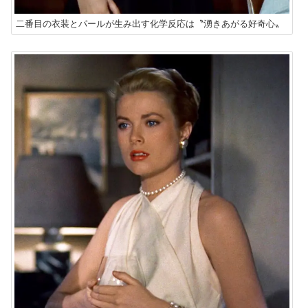
二番目の衣装とパールが生み出す化学反応は〝湧きあがる好奇心〟