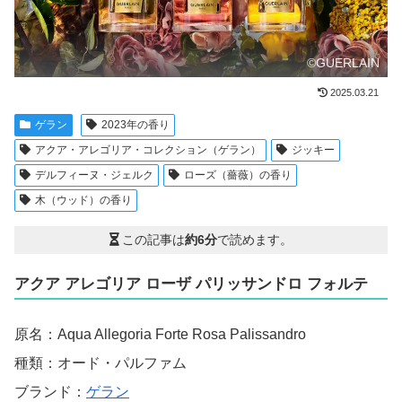
©GUERLAIN
2025.03.21
ゲラン
2023年の香り
アクア・アレゴリア・コレクション（ゲラン）
ジッキー
デルフィーヌ・ジェルク
ローズ（薔薇）の香り
木（ウッド）の香り
この記事は
約6分
で読めます。
アクア アレゴリア ローザ パリッサンドロ フォルテ
原名：Aqua Allegoria Forte Rosa Palissandro
種類：オード・パルファム
ブランド：
ゲラン