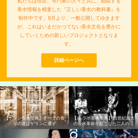
私たちは現在、専門家の方々と共に、錯綜する
香水情報を精査した『正しい香水の教科書』を
制作中です。8月より、一般公開してゆきます
が、これはいまだかつてない香水文化を豊かに
していくための新しいプロジェクトとなりま
す。
詳細ページへ
【ゲラン香水聖典】すべての香
【ル ラボ香水聖典】21世紀最大
りの道はゲランに通ず
の香水革命を起こした二人の男
たち