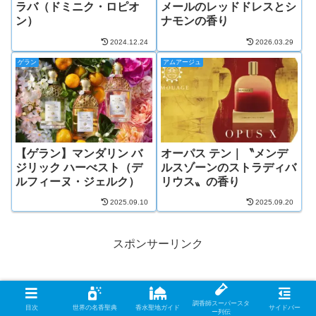
ラバ（ドミニク・ロピオ
メールのレッドドレスとシ
ン）
ナモンの香り
2024.12.24
2026.03.29
ゲラン
アムアージュ
【ゲラン】マンダリン バ
オーパス テン｜〝メンデ
ジリック ハーべスト（デ
ルスゾーンのストラディバ
ルフィーヌ・ジェルク）
リウス〟の香り
2025.09.10
2025.09.20
スポンサーリンク
調香師スーパースタ
目次
世界の名香聖典
香水聖地ガイド
サイドバー
ー列伝