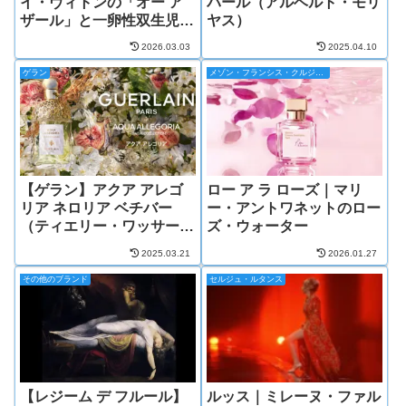
イ・ヴィトンの「オー ア
パール（アルベルト・モリ
ザール」と一卵性双生児の
ヤス）
ような関係
2026.03.03
2025.04.10
ゲラン
メゾン・フランシス・クルジャン
【ゲラン】アクア アレゴ
ロー ア ラ ローズ｜マリ
リア ネロリア ベチバー
ー・アントワネットのロー
（ティエリー・ワッサー/
ズ・ウォーター
デルフィーヌ・ジェルク）
2025.03.21
2026.01.27
その他のブランド
セルジュ・ルタンス
【レジーム デ フルール】
ルッス｜ミレーヌ・ファル