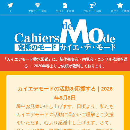
【映画/音楽の中のファッション＆香水】を徹底的に分析するファッション＆ア
パレル業界人のための学習サイト
Ｘ
女優モード図鑑
男優モード図鑑
邦画モード図鑑
歌手モード図鑑
『カイエデモード香水図鑑』に、新作発表会・内覧会・コンサル依頼を送
る ← 2026年春よりご依頼が殺到しております。
カイエデモードの活動を応援する｜2026
年8月8日
暑中お見舞い申し上げます。日頃より、私たち
カイエデモードの活動に温かいご理解とご支援
をいただき、心より感謝申し上げます。さて、