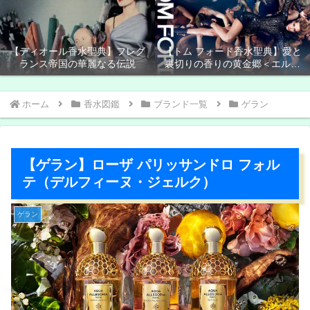
【ディオール香水聖典】フレグ
【トム フォード香水聖典】愛と
ランス帝国の華麗なる伝説
裏切りの香りの黄金郷＜エルド
ラド＞
ホーム
香水図鑑
ブランド一覧
ゲラン
【ゲラン】ローザ パリッサンドロ フォル
テ（デルフィーヌ・ジェルク）
ゲラン