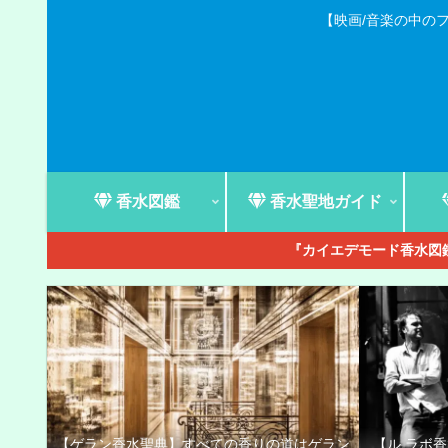
【映画/音楽の中の
香水図鑑
香水聖地ガイド
『カイエデモード香水図鑑
【ゲラン香水聖典】すべての香りの道はゲラン
【ル ラボ