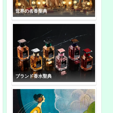
世界の名香聖典
ブランド香水聖典