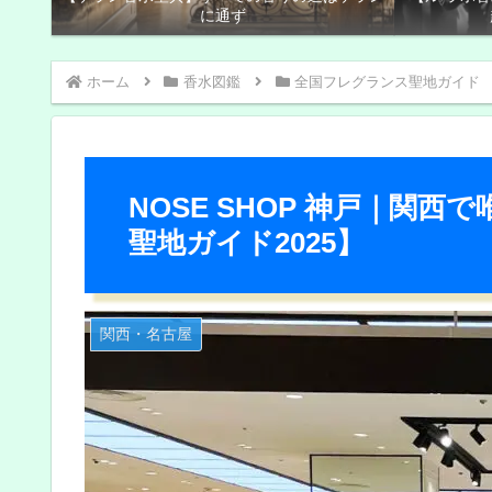
に通ず
ホーム
香水図鑑
全国フレグランス聖地ガイド
NOSE SHOP 神戸｜関
聖地ガイド2025】
関西・名古屋