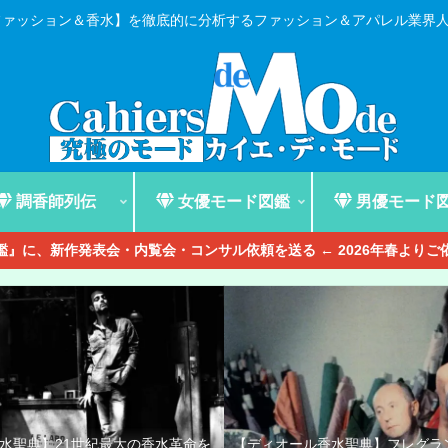
ファッション＆香水】を徹底的に分析するファッション＆アパレル業界
調香師列伝
女優モード図鑑
男優モード
』に、新作発表会・内覧会・コンサル依頼を送る ← 2026年春より
香水聖典】21世紀最大の香水革命を
【ディオール香水聖典】フレグラ