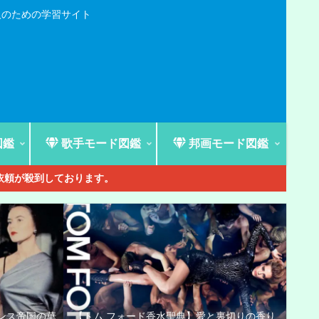
人のための学習サイト
図鑑
歌手モード図鑑
邦画モード図鑑
ご依頼が殺到しております。
ンス帝国の華
【トム フォード香水聖典】愛と裏切りの香り