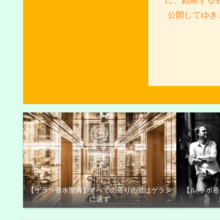
に、錯綜する
公開してゆき
【ゲラン香水聖典】すべての香りの道はゲラン
【ル ラボ
に通ず