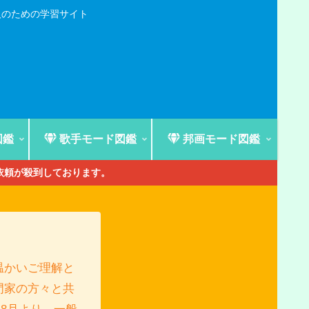
人のための学習サイト
図鑑
歌手モード図鑑
邦画モード図鑑
ご依頼が殺到しております。
温かいご理解と
門家の方々と共