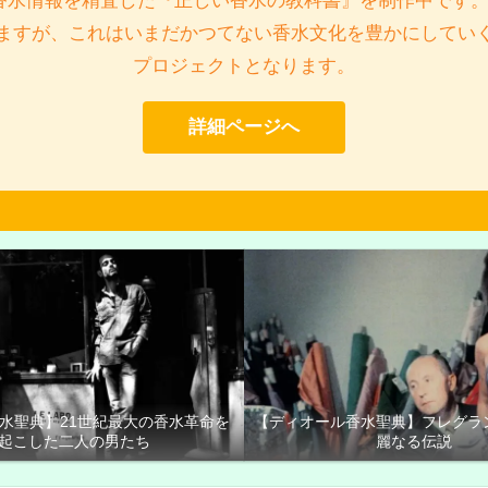
香水情報を精査した『正しい香水の教科書』を制作中です。
ますが、これはいまだかつてない香水文化を豊かにしてい
プロジェクトとなります。
詳細ページへ
香水聖典】21世紀最大の香水革命を
【ディオール香水聖典】フレグラ
起こした二人の男たち
麗なる伝説