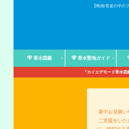
【映画/音楽の中の
香水図鑑
香水聖地ガイド
『カイエデモード香水図鑑
暑中お見舞い
ご支援をいた