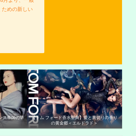
8月より、一般
くための新しい
ンス帝国の華
【トム フォード香水聖典】愛と裏切りの香り
の黄金郷＜エルドラド＞