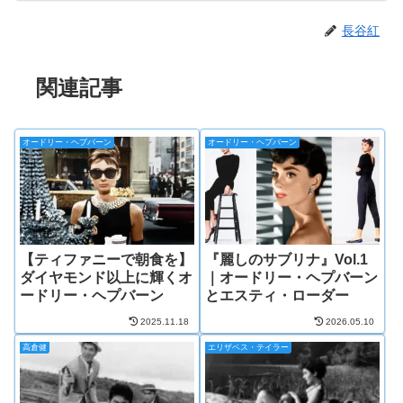
長谷紅
関連記事
オードリー・ヘプバーン
オードリー・ヘプバーン
【ティファニーで朝食を】
『麗しのサブリナ』Vol.1
ダイヤモンド以上に輝くオ
｜オードリー・ヘプバーン
ードリー・ヘプバーン
とエスティ・ローダー
2025.11.18
2026.05.10
高倉健
エリザベス・テイラー