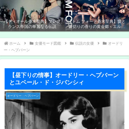
【ディオール香水聖典】フレグ
【トム フォード香水聖典】愛と
ランス帝国の華麗なる伝説
裏切りの香りの黄金郷＜エルド
ラド＞
ホーム
女優モード図鑑
伝説の女優
オードリ
ー・ヘプバーン
【昼下りの情事】オードリー・ヘプバーン
とユベール・ド・ジバンシィ
オードリー・ヘプバーン