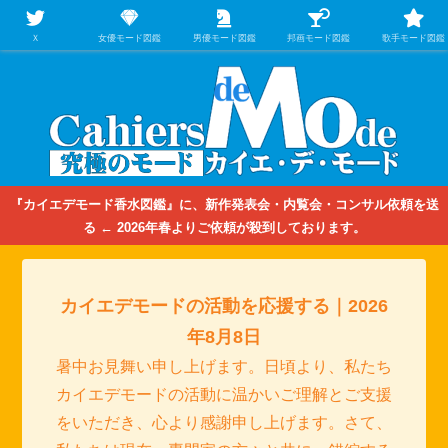
【映画/音楽の中のファッション＆香水】を徹底的に分析するファッション＆ア
パレル業界人のための学習サイト
Ｘ
女優モード図鑑
男優モード図鑑
邦画モード図鑑
歌手モード図鑑
『カイエデモード香水図鑑』に、新作発表会・内覧会・コンサル依頼を送
る ← 2026年春よりご依頼が殺到しております。
カイエデモードの活動を応援する｜2026
年8月8日
暑中お見舞い申し上げます。日頃より、私たち
カイエデモードの活動に温かいご理解とご支援
をいただき、心より感謝申し上げます。さて、