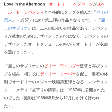
Love in the Afternoon
オードリー・ヘプバーン
が
ユベ
ール・ド・ジバンシィ
と本格的にタッグを組んだ『
パリの
恋人
』（1957）に次ぐ第二弾の作品となります。（『
麗
しのサブリナ
』は、二人の出会いの作品であり、ジバンシ
ィが彼女のためにデザインしたのではなく、ジバンシィの
デザインしたオートクチュールの中からオードリーが衣裳
を選びました）。
『麗しのサブリナ』の
ビリー・ワイルダー
監督と再びタッ
グを組み、相手役に
ゲイリー・クーパー
を配し、磐石の体
制でオードリーのメジャー映画第五弾となるロマンティッ
ク・コメディ『昼下りの情事』は、1957年に公開された
のでした（撮影は1956年8月から12月にかけて行われ
た）。