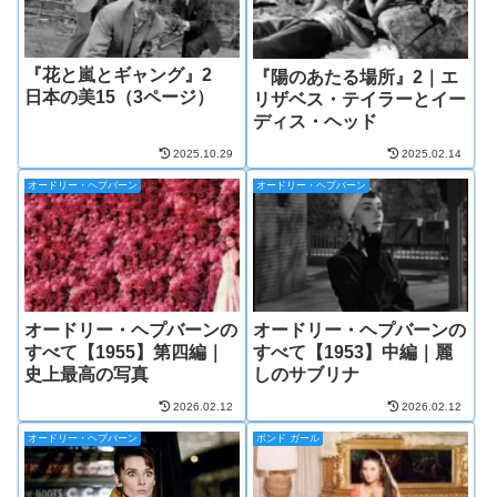
『花と嵐とギャング』2
『陽のあたる場所』2｜エ
日本の美15（3ページ）
リザベス・テイラーとイー
ディス・ヘッド
2025.10.29
2025.02.14
オードリー・ヘプバーン
オードリー・ヘプバーン
オードリー・ヘプバーンの
オードリー・ヘプバーンの
すべて【1955】第四編｜
すべて【1953】中編｜麗
史上最高の写真
しのサブリナ
2026.02.12
2026.02.12
オードリー・ヘプバーン
ボンド ガール