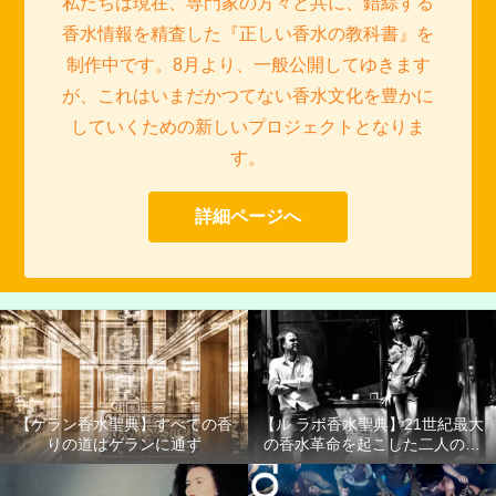
私たちは現在、専門家の方々と共に、錯綜する
香水情報を精査した『正しい香水の教科書』を
制作中です。8月より、一般公開してゆきます
が、これはいまだかつてない香水文化を豊かに
していくための新しいプロジェクトとなりま
す。
詳細ページへ
【ゲラン香水聖典】すべての香
【ル ラボ香水聖典】21世紀最大
りの道はゲランに通ず
の香水革命を起こした二人の男
たち