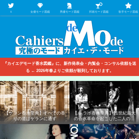
【映画/音楽の中のファッション＆香水】を徹底的に分析するファッション＆ア
パレル業界人のための学習サイト
Ｘ
女優モード図鑑
男優モード図鑑
邦画モード図鑑
歌手モード図鑑
『カイエデモード香水図鑑』に、新作発表会・内覧会・コンサル依頼を送
る ← 2026年春よりご依頼が殺到しております。
【ゲラン香水聖典】すべての香
【ル ラボ香水聖典】21世紀最大
りの道はゲランに通ず
の香水革命を起こした二人の男
たち