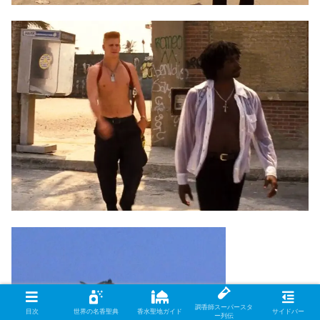
調香師スーパースタ
目次
世界の名香聖典
香水聖地ガイド
サイドバー
ー列伝