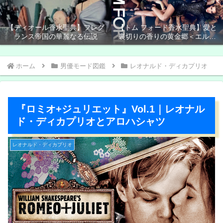
【ディオール香水聖典】フレグ
【トム フォード香水聖典】愛と
ランス帝国の華麗なる伝説
裏切りの香りの黄金郷＜エルド
ラド＞
ホーム
男優モード図鑑
レオナルド・ディカプリオ
『ロミオ+ジュリエット』Vol.1｜レオナル
ド・ディカプリオとアロハシャツ
レオナルド・ディカプリオ