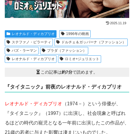
2025.11.19
レオナルド・ディカプリオ
1996年の映画
ステファノ・ピラーティ
ドルチェ＆ガッバーナ（ファッション）
バズ・ラーマン
プラダ（ファッション）
レオナルド・ディカプリオ
ロミオ+ジュリエット
この記事は
約7分
で読めます。
『タイタニック』前夜のレオナルド・ディカプリオ
レオナルド・ディカプリオ
（1974－）という俳優が、
『タイタニック』（1997）に出演し、社会現象と呼ばれ
るほどの時代の寵児となる一年前に出演したこの作品が、
21歳の若者に与えた影響は凄まじいものでした。