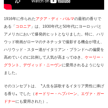
1916年に作られた
アクア・ディ・パルマ
の最初の香りで
ある「
コロニア
」は、1930年代と50年代にヨーロッパと
アメリカにおいて爆発的ヒットとなりました。特に、ハリ
ウッド映画がローマのチネチッタで撮影する機会が増え、
ハリウッド・スター達がイタリアン・ブランドへの偏愛を
高めていくのに比例して人気が高まってゆき、
ケーリー・
グラント
、
デヴィッド・ニーヴン
に愛用されるようになり
ました。
そのコンセプトは、〝人生を謳歌するイタリア男性に捧げ
る香り〟でした（
オードリー・ヘプバーン
、
エヴァ・ガー
ドナー
にも愛用された）。