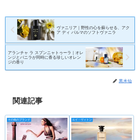
ヴァニリア｜野性の心を蘇らせる、アク
ア ディ パルマのソフトヴァニラ
アランチャ ラ スプンニャトゥーラ｜オレ
ンジとバニラが同時に香る珍しいオレン
ジの香り
黒水仙
関連記事
その他のブランド
ルイ・ヴィトン