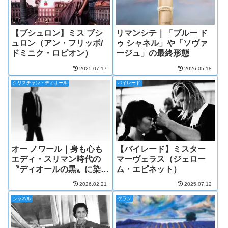
【ブシュロン】ミス ブシ
リマンシテ｜「ブルー ド
ュロン（アン・フリッポ/
ゥ シャネル」や「ソヴァ
ドミニク・ロピオン）
ージュ」の最終形態
2025.07.17
2026.05.18
クリスチャン・ディオール
バイレード
オー ノワール｜身も心も
【バイレード】ミスター
エディ・スリマン時代の
マーヴェラス（ジェロー
〝ディオールの黒〟に染ま
ム・エピネット）
る。
2026.02.21
2025.07.12
シャネル
ゲラン