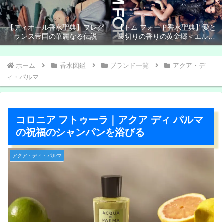
【ディオール香水聖典】フレグ
【トム フォード香水聖典】愛と
ランス帝国の華麗なる伝説
裏切りの香りの黄金郷＜エルド
ラド＞
ホーム
香水図鑑
ブランド一覧
アクア・デ
ィ・パルマ
コロニア フトゥーラ｜アクア ディ パルマ
の祝福のシャンパンを浴びる
アクア・ディ・パルマ