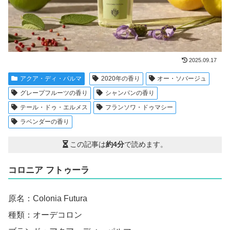
2025.09.17
アクア・ディ・パルマ
2020年の香り
オー・ソバージュ
グレープフルーツの香り
シャンパンの香り
テール・ドゥ・エルメス
フランソワ・ドゥマシー
ラベンダーの香り
この記事は
約4分
で読めます。
コロニア フトゥーラ
原名：Colonia Futura
種類：オーデコロン