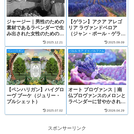
ジャージー｜男性のための
【ゲラン】アクア アレゴ
素材であるラベンダーで生
リア ラヴァンドベロア
み出された女性のための香
（ジャン・ポール・ゲラ
り
ン/マチルド・ローラン）
2025.12.21
2025.09.09
ペンハリガン
パルル モア ドゥ パルファム
【ペンハリガン】ハイグロ
オート プロヴァンス｜南
ーヴ ブーケ（ジュリー・
仏プロヴァンスのメロンと
プルシェット）
ラベンダーに甘やかされる
香り
2025.07.02
2026.04.29
スポンサーリンク