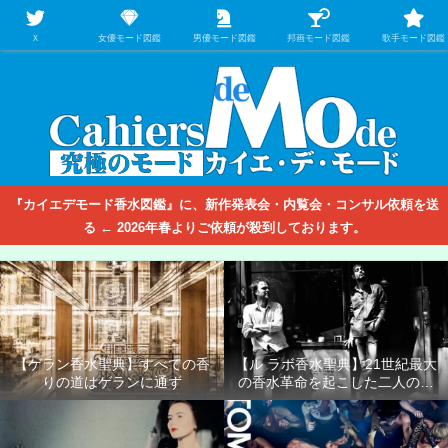
【映画/音楽の中のファッション＆香水】を徹底的に分析するファッション＆ア
パレル業界人のための学習サイト
Ｘ
女優モード図鑑
男優モード図鑑
邦画モード図鑑
歌手モード図鑑
『カイエデモード香水図鑑』に、新作発表会・内覧会・コンサル依頼を送
る ← 2026年春よりご依頼が殺到しております。
【ゲラン香水聖典】すべての香
【ル ラボ香水聖典】21世紀最大
りの道はゲランに通ず
の香水革命を起こした二人の男
たち