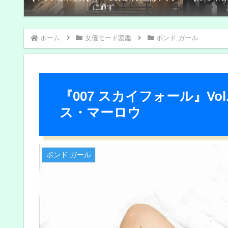
に通ず
ホーム
女優モード図鑑
ボンド ガール
『007 スカイフォール』V
ス・マーロウ
ボンド ガール