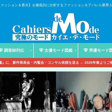
ファッション＆香水】を徹底的に分析するファッション＆アパレル業界
調香師列伝
女優モード図鑑
男優モード
』に、新作発表会・内覧会・コンサル依頼を送る ← 2026年春より
香水聖典】21世紀最大の香水革命を
【ディオール香水聖典】フレグラ