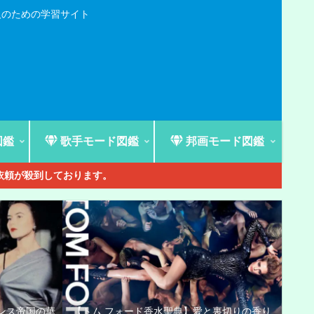
人のための学習サイト
図鑑
歌手モード図鑑
邦画モード図鑑
ご依頼が殺到しております。
ンス帝国の華
【トム フォード香水聖典】愛と裏切りの香り