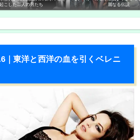
起こした二人の男たち
麗なる伝説
ol.6｜東洋と西洋の血を引くベレニ