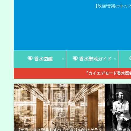
【映画/音楽の中の
香水図鑑
香水聖地ガイド
『カイエデモード香水図鑑
【ゲラン香水聖典】すべての香りの道はゲラン
【ル ラボ