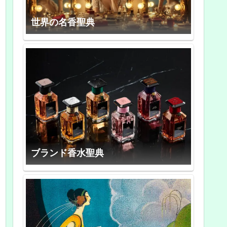
世界の名香聖典
ブランド香水聖典