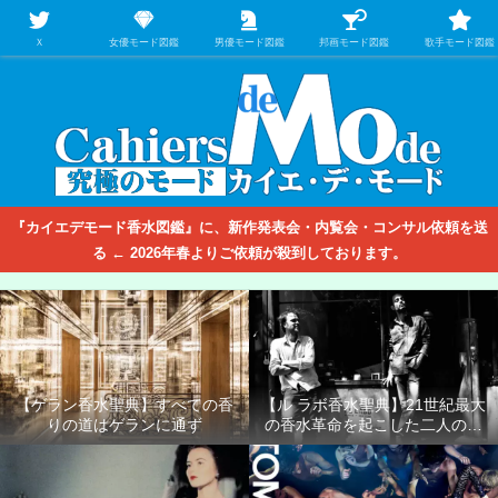
【映画/音楽の中のファッション＆香水】を徹底的に分析するファッション＆ア
パレル業界人のための学習サイト
Ｘ
女優モード図鑑
男優モード図鑑
邦画モード図鑑
歌手モード図鑑
『カイエデモード香水図鑑』に、新作発表会・内覧会・コンサル依頼を送
る ← 2026年春よりご依頼が殺到しております。
【ゲラン香水聖典】すべての香
【ル ラボ香水聖典】21世紀最大
りの道はゲランに通ず
の香水革命を起こした二人の男
たち