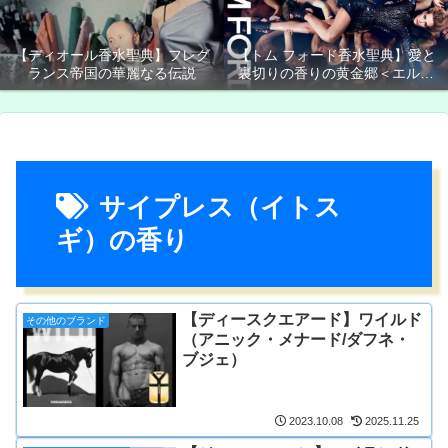
【ディオール香水聖典】フレグ
【トム フォード香水聖典】愛と
ランス帝国の華麗なる伝説
裏切りの香りの黄金郷＜エルド
ラド＞
サイプレス（イトス
ギ）の香り
【ディースクエアード】ワイルド
その他のブランド
（アニック・メナード/ダフネ・
ブジェ）
2023.10.08
2025.11.25