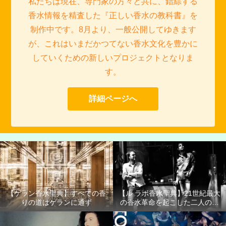
私たちは現在、専門家の方々と共に、錯綜する
香水情報を精査した『正しい香水の教科書』を
制作中です。8月より、一般公開してゆきます
が、これはいまだかつてない香水文化を豊かに
していくための新しいプロジェクトとなりま
す。
詳細ページへ
【ゲラン香水聖典】すべての香
【ル ラボ香水聖典】21世紀最大
りの道はゲランに通ず
の香水革命を起こした二人の男
たち