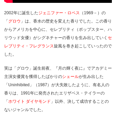
2002年に誕生した
ジェニファー・ロペス
（1969－）の
「
グロウ
」は、香水の歴史を変えた香りでした。この香り
からアメリカを中心に、セレブリティ（ポップスター、ハ
リウッド女優）がシグネチャーの香りを生み出していく
セ
レブリティ・フレグランス
旋風を巻き起こしていったので
した。
実は「グロウ」誕生前夜、『月の輝く夜に』でアカデミー
主演女優賞を獲得したばかりの
シェール
が生み出した
「Uninhibited」（1987）が大失敗したように、有名人の
香りは、1991年に発売されたエリザベス・テイラーの
「
ホワイト ダイヤモンド
」以外、決して成功することの
ないジャンルでした。