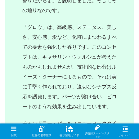
香りだからよ」と説明しました。そしてそ
の通りなのです。
「グロウ」は、高級感、ステータス、美し
さ、安心感、愛など、化粧にまつわるすべ
ての要素を強化した香りです。このコンセ
プトは、キャサリン・ウォルシュが考えた
ものかもしれませんが、技術的な部分はル
イーズ・ターナーによるもので、それは実
に手堅く作られており、適切なシナプス反
応を誘発します。パーツが溶け合い、ビロ
ードのような効果を生み出しています。
チャンドラー・バール（ニューヨークタイ
ムズ、2008/9/25）
調香師スーパースタ
目次
世界の名香聖典
香水聖地ガイド
サイドバー
ー列伝