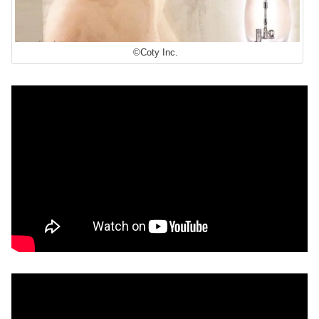
©Coty Inc.