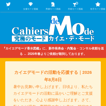
【映画/音楽の中のファッション＆香水】を徹底的に分析するファッション＆ア
パレル業界人のための学習サイト
Ｘ
女優モード図鑑
男優モード図鑑
邦画モード図鑑
歌手モード図鑑
『カイエデモード香水図鑑』に、新作発表会・内覧会・コンサル依頼を送
る ← 2026年春よりご依頼が殺到しております。
カイエデモードの活動を応援する｜2026
年8月8日
暑中お見舞い申し上げます。日頃より、私たち
カイエデモードの活動に温かいご理解とご支援
をいただき、心より感謝申し上げます。さて、