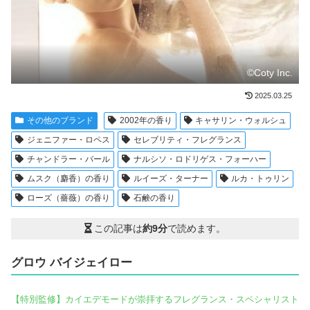
©Coty Inc.
2025.03.25
その他のブランド
2002年の香り
キャサリン・ウォルシュ
ジェニファー・ロペス
セレブリティ・フレグランス
チャンドラー・バール
ナルシソ・ロドリゲス・フォーハー
ムスク（麝香）の香り
ルイーズ・ターナー
ルカ・トゥリン
ローズ（薔薇）の香り
石鹸の香り
この記事は
約9分
で読めます。
グロウ バイジェイロー
【特別監修】カイエデモードが崇拝するフレグランス・スペシャリスト