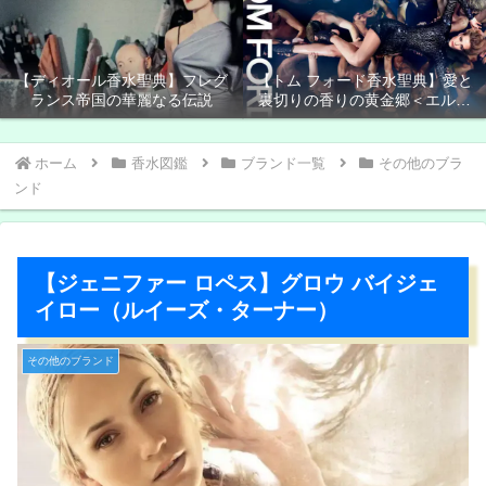
【ディオール香水聖典】フレグ
【トム フォード香水聖典】愛と
ランス帝国の華麗なる伝説
裏切りの香りの黄金郷＜エルド
ラド＞
ホーム
香水図鑑
ブランド一覧
その他のブラ
ンド
【ジェニファー ロペス】グロウ バイジェ
イロー（ルイーズ・ターナー）
その他のブランド