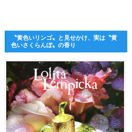
〝黄色いリンゴ〟と見せかけ、実は〝黄
色いさくらんぼ〟の香り