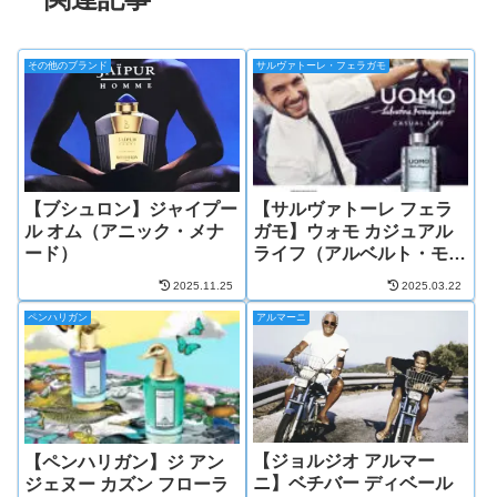
その他のブランド
サルヴァトーレ・フェラガモ
【ブシュロン】ジャイプー
【サルヴァトーレ フェラ
ル オム（アニック・メナ
ガモ】ウォモ カジュアル
ード）
ライフ（アルベルト・モリ
ヤス）
2025.11.25
2025.03.22
ペンハリガン
アルマーニ
【ジョルジオ アルマー
【ペンハリガン】ジ アン
ニ】ベチバー ディベール
ジェヌー カズン フローラ