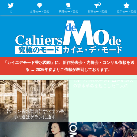
【映画/音楽の中のファッション＆香水】を徹底的に分析するファッション＆ア
パレル業界人のための学習サイト
Ｘ
女優モード図鑑
男優モード図鑑
邦画モード図鑑
歌手モード図鑑
『カイエデモード香水図鑑』に、新作発表会・内覧会・コンサル依頼を送
る ← 2026年春よりご依頼が殺到しております。
【ル ラボ香水聖典】21世紀最大
の香水革命を起こした二人の男
たち
【ゲラン香水聖典】すべての香
りの道はゲランに通ず