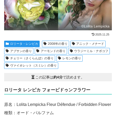
©Lolita Lempicka
2025.11.25
ロリータ・レンピカ
2008年の香り
アニック・メナード
アブサンの香り
アーモンドの香り
ウラジーミル・ナボコフ
チェリー（さくらんぼ）の香り
レモンの香り
ヴァイオレット（スミレ）の香り
この記事は
約4分
で読めます。
ロリータ レンピカ フォービドゥンフラワー
原名：Lolita Lempicka Fleur Défendue / Forbidden Flower
種類：オード・パルファム