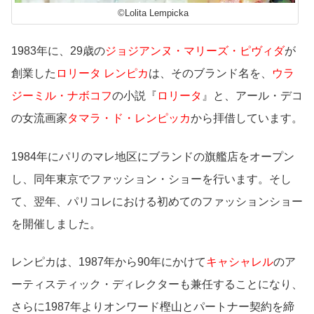
©Lolita Lempicka
1983年に、29歳の
ジョジアンヌ・マリーズ・ピヴィダ
が
創業した
ロリータ レンピカ
は、そのブランド名を、
ウラ
ジーミル・ナボコフ
の小説『
ロリータ
』と、アール・デコ
の女流画家
タマラ・ド・レンピッカ
から拝借しています。
1984年にパリのマレ地区にブランドの旗艦店をオープン
し、同年東京でファッション・ショーを行います。そし
て、翌年、パリコレにおける初めてのファッションショー
を開催しました。
レンピカは、1987年から90年にかけて
キャシャレル
のア
ーティスティック・ディレクターも兼任することになり、
さらに1987年よりオンワード樫山とパートナー契約を締