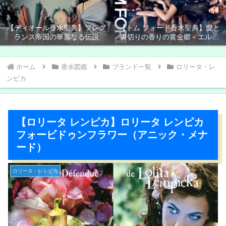
【ディオール香水聖典】フレグ
【トム フォード香水聖典】愛と
ランス帝国の華麗なる伝説
裏切りの香りの黄金郷＜エルド
ラド＞
ホーム
香水図鑑
ブランド一覧
ロリータ・レ
ンピカ
【ロリータ レンピカ】ロリータ レンピカ
フォービドゥンフラワー（アニック・メナ
ード）
ロリータ・レンピカ