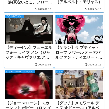
（アルベルト・モリヤス）
（純真ないとこ、フロー
ラ）（クリストフ・レイノ
2025.09.18
2025.04.10
ー）
その他のブランド
ゲラン
【ディーゼル】フューエル
【ゲラン】ラ プティット
フォー ライフ メン（ジャ
ローブ ノワール オーデパ
ック・キャヴァリエ/アニ
ルファン（ティエリー・ワ
ック・メナード）
ッサー）
2025.10.08
2025.09.12
ジョー・マローン・ロンドン
グッチ
【ジョー マローン】スカ
【グッチ】メモワール デ
ーレット ポピー コロン イ
ュヌ オドゥール（アルベ