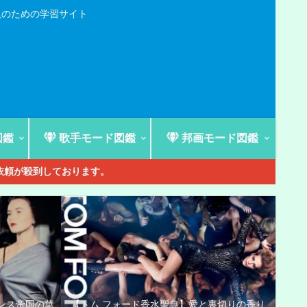
人のための学習サイト
図鑑
歌手モード図鑑
邦画モード図鑑
ご依頼が殺到しております。
ンス帝国の華
【トム フォード香水聖典】愛と裏切りの香り