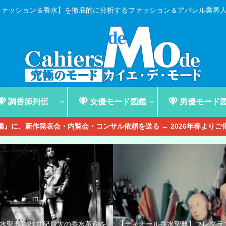
ファッション＆香水】を徹底的に分析するファッション＆アパレル業界
調香師列伝
女優モード図鑑
男優モード
』に、新作発表会・内覧会・コンサル依頼を送る ← 2026年春より
香水聖典】21世紀最大の香水革命を
【ディオール香水聖典】フレグラ