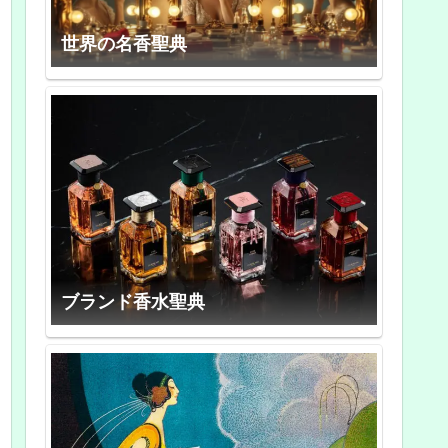
世界の名香聖典
ブランド香水聖典