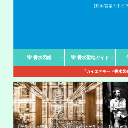
【映画/音楽の中の
香水図鑑
香水聖地ガイド
『カイエデモード香水図鑑
【ゲラン香水聖典】すべての香りの道はゲラン
【ル ラボ