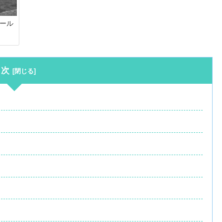
ール
目次