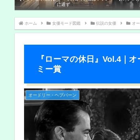
に通ず
ホーム
女優モード図鑑
伝説の女優
オー
『ローマの休日』Vol.4
ミー賞
オードリー・ヘプバーン