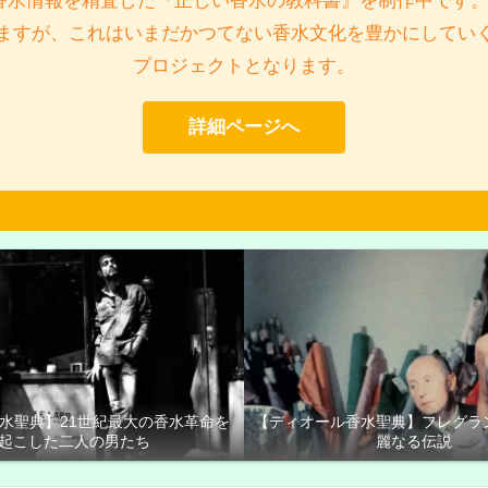
香水情報を精査した『正しい香水の教科書』を制作中です。
ますが、これはいまだかつてない香水文化を豊かにしてい
プロジェクトとなります。
詳細ページへ
香水聖典】21世紀最大の香水革命を
【ディオール香水聖典】フレグラ
起こした二人の男たち
麗なる伝説