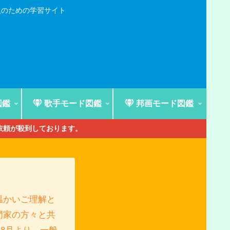
人のための学習サイト
図鑑
歌手モード図鑑
邦画モード図鑑
ご依頼が殺到しております。
温かいご理解と
門家の方々と共