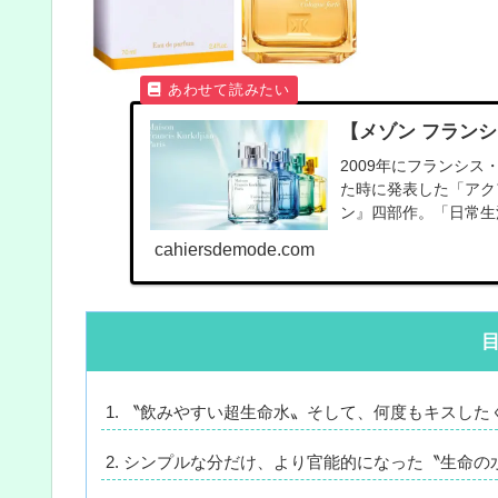
【メゾン フラン
2009年にフランシ
た時に発表した「アク
ン』四部作。「日常生
cahiersdemode.com
〝飲みやすい超生命水〟そして、何度もキスした
シンプルな分だけ、より官能的になった〝生命の