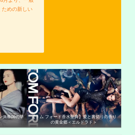
8月より、一般
くための新しい
ンス帝国の華
【トム フォード香水聖典】愛と裏切りの香り
の黄金郷＜エルドラド＞