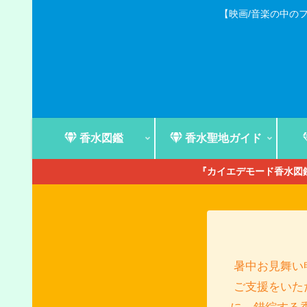
【映画/音楽の中の
香水図鑑
香水聖地ガイド
『カイエデモード香水図鑑
暑中お見舞い
ご支援をいた