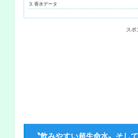
香水データ
スポ
〝飲みやすい超生命水〟そし