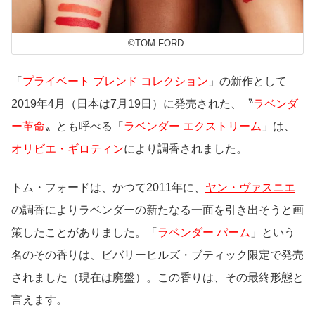
©TOM FORD
「
プライベート ブレンド コレクション
」の新作として
2019年4月（日本は7月19日）に発売された、〝
ラベンダ
ー革命
〟とも呼べる「
ラベンダー エクストリーム
」は、
オリビエ・ギロティン
により調香されました。
トム・フォードは、かつて2011年に、
ヤン・ヴァスニエ
の調香によりラベンダーの新たなる一面を引き出そうと画
策したことがありました。「
ラベンダー パーム
」という
名のその香りは、ビバリーヒルズ・ブティック限定で発売
されました（現在は廃盤）。この香りは、その最終形態と
言えます。