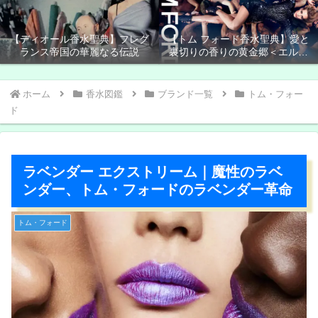
【ディオール香水聖典】フレグ
【トム フォード香水聖典】愛と
ランス帝国の華麗なる伝説
裏切りの香りの黄金郷＜エルド
ラド＞
ホーム
香水図鑑
ブランド一覧
トム・フォー
ド
ラベンダー エクストリーム｜魔性のラベ
ンダー、トム・フォードのラベンダー革命
トム・フォード