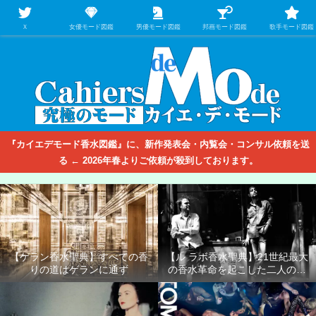
【映画/音楽の中のファッション＆香水】を徹底的に分析するファッション＆ア
パレル業界人のための学習サイト
Ｘ
女優モード図鑑
男優モード図鑑
邦画モード図鑑
歌手モード図鑑
『カイエデモード香水図鑑』に、新作発表会・内覧会・コンサル依頼を送
る ← 2026年春よりご依頼が殺到しております。
【ゲラン香水聖典】すべての香
【ル ラボ香水聖典】21世紀最大
りの道はゲランに通ず
の香水革命を起こした二人の男
たち