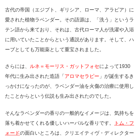
古代の帝国（エジプト、ギリシア、ローマ、アラビア）に
愛された植物ラベンダー。その語源は、「洗う」というラ
テン語から来ており、それは、古代ローマ人が洗濯や入浴
に用いていたことからという通説があります。そして、ハ
ーブとしても万能薬として重宝されました。
さらには、
ルネ＝モーリス・ガットフォセ
によって1930
年代に生み出された造語「
アロマセラピー
」が誕生するき
っかけになったのが、ラベンダー油を火傷の治療に使用し
たことからという伝説も生み出されたのでした。
そんなラベンダーの香りの一般的なイメージは、気持ちを
落ち着かせてくれる優しいハーバルな香りです。
トム・フ
ォード
の面白いところは、クリエイティヴ・ディレクター