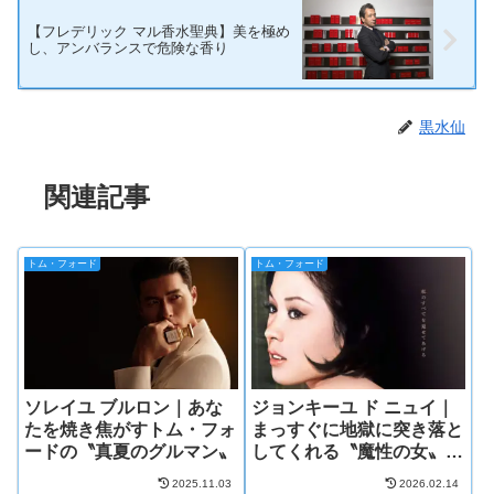
【フレデリック マル香水聖典】美を極め
し、アンバランスで危険な香り
黒水仙
関連記事
トム・フォード
トム・フォード
ソレイユ ブルロン｜あな
ジョンキーユ ド ニュイ｜
たを焼き焦がすトム・フォ
まっすぐに地獄に突き落と
ードの〝真夏のグルマン〟
してくれる〝魔性の女〟の
香り
2025.11.03
2026.02.14