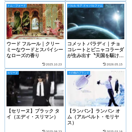
トム・フォード
パルル モア ドゥ パルファム
ウード フルール｜クリー
コメット パラディ｜チョ
ミーなウードとスパイシー
コレートとピニャコラーダ
なローズの香り
が生み出す〝天国を駆け抜
ける彗星〟の香り
2025.10.23
2026.05.15
セリーヌ
その他のブランド
【セリーヌ】ブラック タ
【ランバン】ランバン オ
イ（エディ・スリマン）
ム（アルベルト・モリヤ
ス）
2025.08.23
2025.03.16