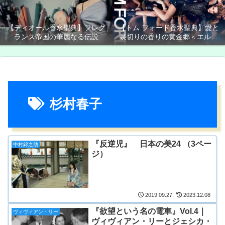
【ディオール香水聖典】フレグ
【トム フォード香水聖典】愛と
ランス帝国の華麗なる伝説
裏切りの香りの黄金郷＜エルド
ラド＞
杉村春子
『反逆児』 日本の美24 （3ペー
中村錦之助
ジ）
2019.09.27
2023.12.08
『欲望という名の電車』Vol.4｜
ヴィヴィアン・リー
ヴィヴィアン・リーとジェシカ・