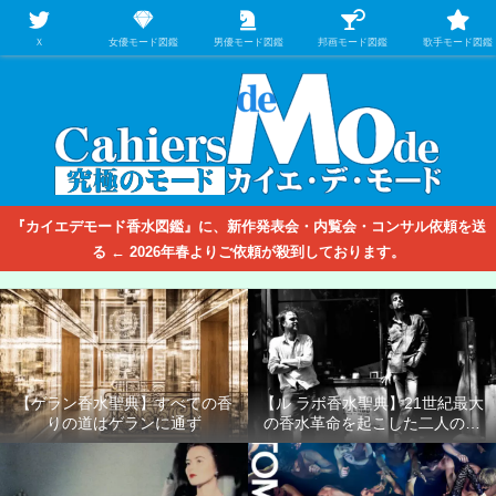
【映画/音楽の中のファッション＆香水】を徹底的に分析するファッション＆ア
パレル業界人のための学習サイト
Ｘ
女優モード図鑑
男優モード図鑑
邦画モード図鑑
歌手モード図鑑
『カイエデモード香水図鑑』に、新作発表会・内覧会・コンサル依頼を送
る ← 2026年春よりご依頼が殺到しております。
【ゲラン香水聖典】すべての香
【ル ラボ香水聖典】21世紀最大
りの道はゲランに通ず
の香水革命を起こした二人の男
たち