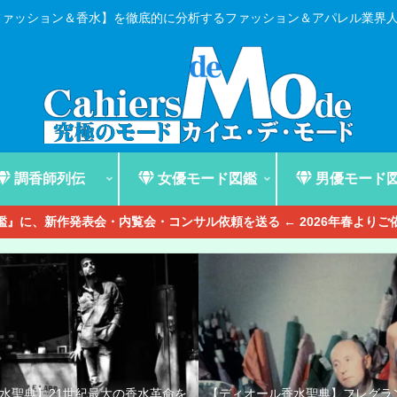
ファッション＆香水】を徹底的に分析するファッション＆アパレル業界
調香師列伝
女優モード図鑑
男優モード
』に、新作発表会・内覧会・コンサル依頼を送る ← 2026年春より
香水聖典】21世紀最大の香水革命を
【ディオール香水聖典】フレグラ