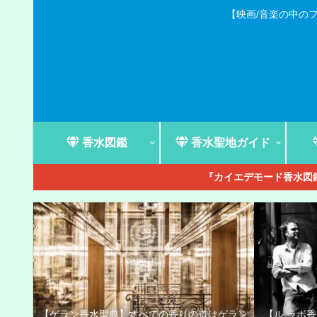
【映画/音楽の中の
香水図鑑
香水聖地ガイド
『カイエデモード香水図鑑
【ゲラン香水聖典】すべての香りの道はゲラン
【ル ラボ