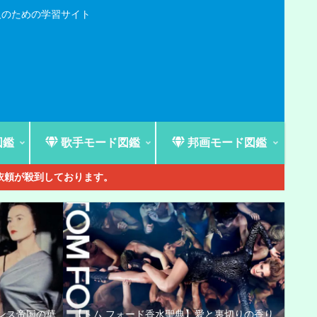
人のための学習サイト
図鑑
歌手モード図鑑
邦画モード図鑑
ご依頼が殺到しております。
ンス帝国の華
【トム フォード香水聖典】愛と裏切りの香り