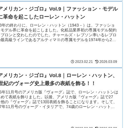
アメリカン・ジゴロ』Vol.9｜ファッション・モデル
に革命を起こしたローレン・ハットン
73年の終わりに、ローレン・ハットン（1943－）は、ファッショ
・モデル界に革命を起こしました。化粧品業界初の専属モデル契約
レブロンと交わしたのでした。チャールズ・レブソン率いるレブロ
の最高級ラインであるアルティマⅡの専属モデルを1974年から2年
で40万ドルで引き受けたのでした。
2023.02.21
2026.03.09
アメリカン・ジゴロ』Vol.8｜ローレン・ハットン、
0世紀のヴォーグ史上最多の表紙を飾る！！
66年11月号のアメリカ版『ヴォーグ』誌で、ローレン・ハットンは
じめて表紙を飾りました。以後、アメリカ版『ヴォーグ』誌で27
、他の『ヴォーグ』誌で13回表紙を飾ることになります。そして、
17年11月号のヴォーグ・イタリアで、74歳のローレン・ハットン
再び表紙を飾りました。