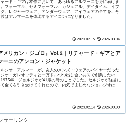
チャード・ギアは本作において、あらゆるアルマーニを身に着けま
た。フォーマル、セミフォーマル、カジュアル、デイタイム、イブ
ング、レジャーウェア、アンダーウェア、アイウェアの全てを。そ
て彼はアルマーニを体現するアイコンになりました。
2023.02.15
2026.03.04
アメリカン・ジゴロ』Vol.2｜リチャード・ギアとア
マーニのアンコン・ジャケット
ョルジオ・アルマーニが、友人のメンズ・ウェアのバイヤーだった
ルジオ・ガレオッティと一万ドルづつ出し合い共同で創業したの
1975年、ジョルジオが41歳の時のことでした。セルジオが経営に
いて全てを引き受けてくれたので、内気でまじめなジョルジオはス
ジオに篭り、デザインに専念できました。
2023.02.14
2026.03.03
ンサーリンク