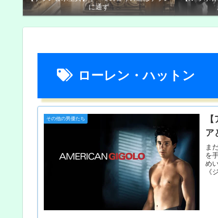
に通ず
ローレン・ハットン
【
その他の男優たち
ア
ま
を
め
《
出