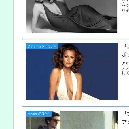
リ
ッ
り
『
ファッション・モデル
ボ
ア
ス
し
『
その他の男優たち
ア