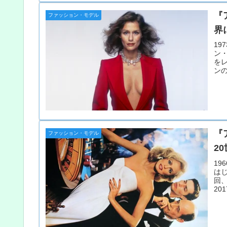
『
ファッション・モデル
界
19
ン
を
ン
間
『
ファッション・モデル
2
19
は
回
20
が