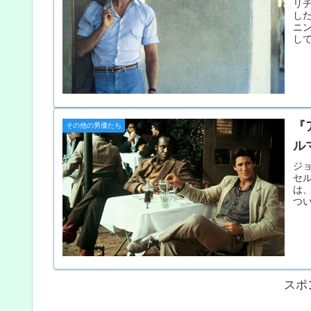
リ
し
ニ
し
『
その他の男優たち
ル
ジ
セ
は、
つ
タ
スポ