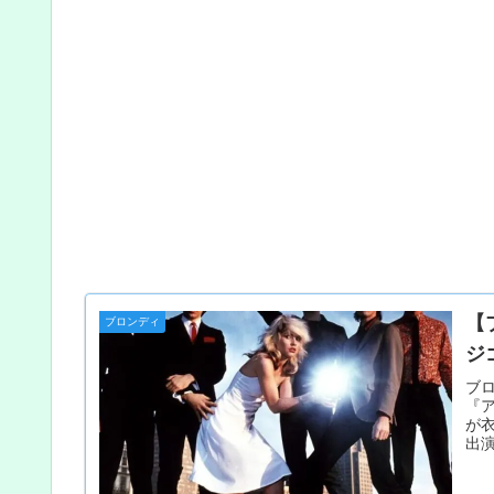
【
ブロンディ
ジ
ブ
『
が
出
な