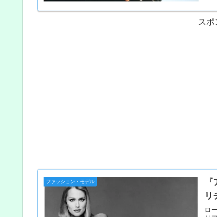
スポ
『
ファッション・モデル
リ
ロー