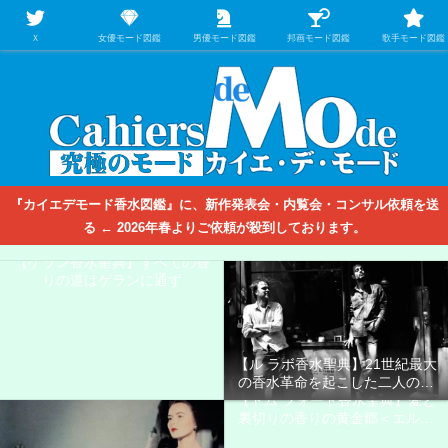
【映画/音楽の中のファッション＆香水】を徹底的に分析するファッション＆ア
パレル業界人のための学習サイト
Ｘ
女優モード図鑑
男優モード図鑑
邦画モード図鑑
歌手モード図鑑
『カイエデモード香水図鑑』に、新作発表会・内覧会・コンサル依頼を送
る ← 2026年春よりご依頼が殺到しております。
【ゲラン香水聖典】すべての香
りの道はゲランに通ず
【ル ラボ香水聖典】21世紀最大
の香水革命を起こした二人の男
【トム フォード香水聖典】愛と
たち
裏切りの香りの黄金郷＜エルド
ラド＞