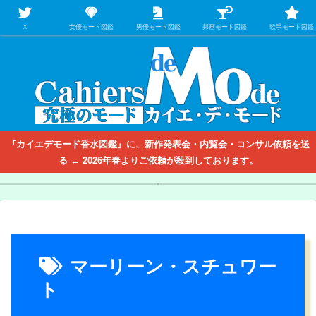
【映画/音楽の中のファッション＆香水】を徹底的に分析するファッション＆ア
パレル業界人のための学習サイト
Ｘ
女優モード図鑑
男優モード図鑑
邦画モード図鑑
歌手モード図鑑
『カイエデモード香水図鑑』に、新作発表会・内覧会・コンサル依頼を送
る ← 2026年春よりご依頼が殺到しております。
【ゲラン香水聖典】すべての香
【ディオール香水聖典】フレグ
【ル ラボ香水聖典】21世紀最大
【トム フォード香水聖典】愛と
ランス帝国の華麗なる伝説
りの道はゲランに通ず
の香水革命を起こした二人の男
裏切りの香りの黄金郷＜エルド
ラド＞
たち
マーリーン・スチュワー
ト