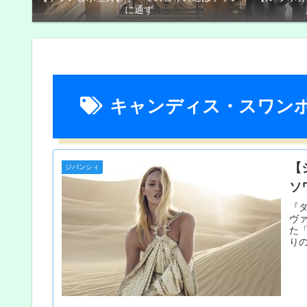
に通ず
キャンディス・スワン
【
ジバンシィ
ソ
『ダ
ヴ
た
り
り