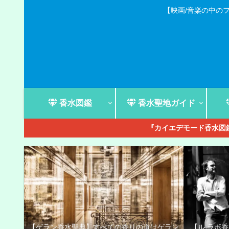
【映画/音楽の中の
香水図鑑
香水聖地ガイド
『カイエデモード香水図鑑
【ゲラン香水聖典】すべての香りの道はゲラン
【ル ラボ