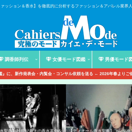
ファッション＆香水】を徹底的に分析するファッション＆アパレル業界
調香師列伝
女優モード図鑑
男優モード
』に、新作発表会・内覧会・コンサル依頼を送る ← 2026年春より
香水聖典】21世紀最大の香水革命を
【ディオール香水聖典】フレグラ