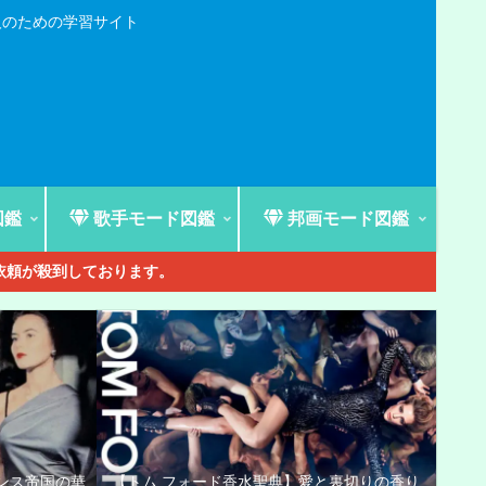
人のための学習サイト
図鑑
歌手モード図鑑
邦画モード図鑑
ご依頼が殺到しております。
ンス帝国の華
【トム フォード香水聖典】愛と裏切りの香り